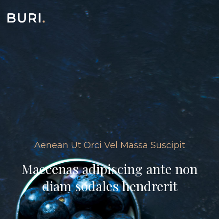
Aenean Ut Orci Vel Massa Suscipit
Maecenas adipiscing ante non
diam sodales hendrerit